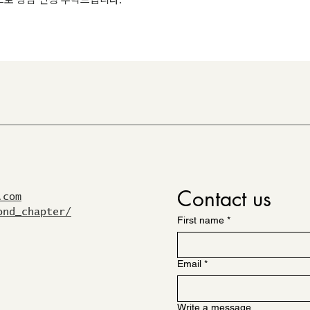
Contact us
.com
ond_chapter/
First name
*
Email
*
Write a message