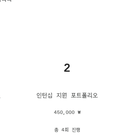
2
인턴십 지원 포트폴리오
오
450,000 ₩
총 4회 진행​