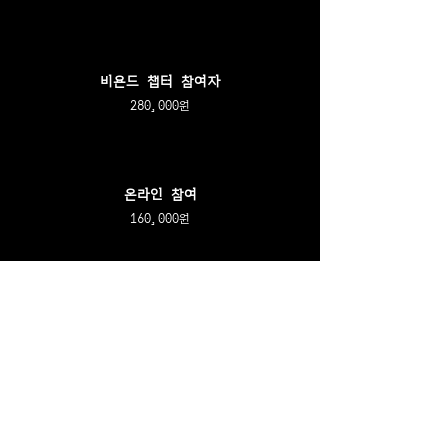
비욘드 챕터 참여자
280,000원
​온라인 참여
160,000원
* 비욘드 챕터 참여자는 기존 모든 유료 서비스를 이용해 주신 분들께서 신청
가능합니다.
* 단체는 3명 이상 참여시 적용됩니다.
온라인 참여 안내
* 신청시 동일한 파일 및 자료를 제공드리며 1번의 Q&A 세션이 마련됩니다.
* Teams를 통해 참여하실 수 있으며 직접적인 소통은 불가합니다.
* 온라인 참여 8월 22일 Review 및 회식 참여 가능합니다.
워크숍 신청
​오프라인 신청 1자리 남았습니다!