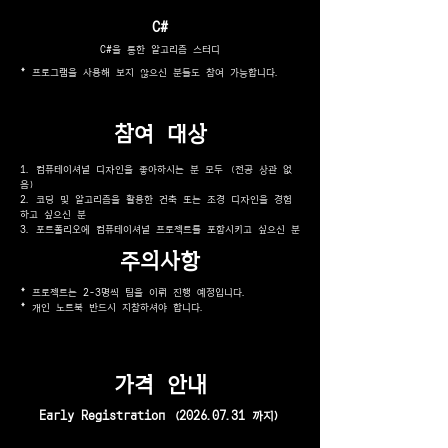
C#
C#을 통한 알고리즘 스터디
* 프로그램을 사용해 보지 않으신 분들도 참여 가능합니다.
​참여 대상
​1. 컴퓨테이셔널 디자인을 좋아하시는 분 모두 (전공 상관 없
음)
2. 코딩 및 알고리즘을 활용한 건축 또는 조경 디자인을 경험
하고 싶으신 분
3. 포트폴리오에 컴퓨테이셔널 프로젝트를 포함시키고 싶으신 분
주의사항
* 프로젝트는 2-3명씩 팀을 이뤄 진행 예정입니다.
* 개인 노트북 반드시 지참하셔야 합니다.
​가격 안내
Early Registration
(2026.07.31
까지)