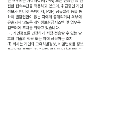
는 경우에는 가상사설망(VPN) 또는 전용선 등 안
전한 접속수단을 적용하고 있으며, 취급중인 개인
정보가 인터넷 홈페이지, P2P, 공유설정 등을 통
하여 열람권한이 없는 자에게 공개되거나 외부에
유출되지 않도록 개인정보취급시스템 및 업무용
컴퓨터에 조치를 취하고 있습니다.
다. 개인정보를 안전하게 저장⋅전송할 수 있는 암
호화 기술의 적용 또는 이에 상응하는 조치
(1) 회사는 개인의 고유식별정보, 비밀번호를 정보
통신망을 통하여 송⋅수신하거나 보조저장매체 등
을 통하여 전달하는 경우에는 이를 암호화하고 있
습니다.
(2) 회사는 비밀번호를 암호화하여 저장하고 있으
며, 비밀번호를 저장하는 경우에는 복호화되지 아
니하도록 일방향 암호화하여 저장하고 있습니다.
라. 개인정보 침해사고 발생에 대응하기 위한 접속
기록의 보관 및 위조⋅변조 방지를 위한 조치
(1) 회사는 개인정보취급자의 접속기록이 위⋅변조
및 도난, 분실되지 않도록 해당 접속기록을 안전하
게 보관하고 있습니다.
마. 개인정보에 대한 보안프로그램의 설치 및 갱신
회사는 개인정보취급시스템 또는 업무용 컴퓨터에
악성 프로그램 등을 방지⋅치료할 수 있는 백신 소