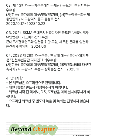
02. 제 43회 대구국제건축대전 국제일반공모전 l 챌린지부문
우수상
(사)한국건축가협회 대구경북건축가회, (사)한국예술문화단체
총연합회 / 대구광역시 중구 동성로 전시ㅣ
2023.10.17~2023.10.22
03. 2024 SKMA 근대도시건축디자인 공모전 “서울남산자
유연맹센터 리노베이션” l 특선
근대도시건축연구와 실천을 위한 모임, 새로운 문화를 실천하
는건축사 협의회ㅣ2024.06
04. 2023 제 29회 대구건축비엔날레 대구건축아카데미 부
문 “신천수변공간 디자인” l 최우수상
(사)한국건축가협회 대구경북건축가회, 대한건축사협회 대구건
축사회 / 대구광역시 수성구 상화동산 전시ㅣ2023.11
4. 안내사항
- 본 워크샵은 오프라인으로 진행됩니다.
- 개인 랩탑을 반드시 지참해주시기 바랍니다.
- 워크샵 시작 전 라이노, D5, 포토샵을 미리 설치해주시기 바
랍니다.
- 오프라인 워크샵 중 별도의 녹음 및 녹화는 진행하지 않습니
다.