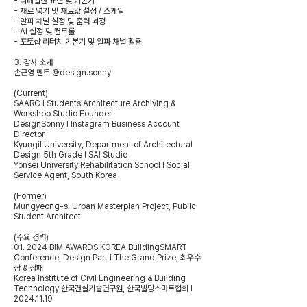
- 디테일한 표현 및 기본기
- 재료 넣기 및 재료값 설정 / 스케일
- 알파 채널 설정 및 출력 과정
- AI 설정 및 컨트롤
- 포토샵 리터치 기본기 및 알파 채널 활용
3. 강사 소개
손근영 멘토 @design.sonny
(Current)
SAARC l Students Architecture Archiving &
Workshop Studio Founder
DesignSonny l Instagram Business Account
Director
Kyungil University, Department of Architectural
Design 5th Grade l SAI Studio
Yonsei University Rehabilitation School l Social
Service Agent, South Korea
(Former)
Mungyeong-si Urban Masterplan Project, Public
Student Architect
(주요 경력)
01. 2024 BIM AWARDS KOREA BuildingSMART
Conference, Design Part l The Grand Prize, 최우수
상 & 상패
Korea Institute of Civil Engineering & Building
Technology 한국건설기술연구원, 한국빌딩스마트협회 l
2024.11.19