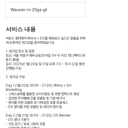
료
민
국
됨
Wausan-ro 29ga-gil
원
서비스 내용
비욘드 챕터에서 Rhino + D5를 배워보고 싶으신 분들을 위하
여 오프라인 워크샵을 준비하였습니다.
1. 워크샵 장소 및 일정
장소: 서울 마포구 와우산로29가길 54-6 지상 1층 (렉터스라
운지 홍대)
일시: 2025년 1월 20일 및 21일 오후 7시 - 10시 (2일 동안
진행됩니다)
2. 워크샵 구성
Day 1 (1월 20일 19:00 - 21:30): Rhino + GH
Modelling
- 그래스호퍼를 활용한 수치지형도 및 주변 컨텍스트 생성
- 간단한 주거형태 건물 모델링 및 기본 테크닉
- 렌더를 위한 모델링 및 디테일한 모델 프로세스
- D5 렌더를 위한 모델링 및 레이어 정리 팁
Day 2 (1월 21일 19:00 - 21:30): D5 Render
- D5 렌더 기본기
- 구도 잡기 / 빛과 그림자 조절