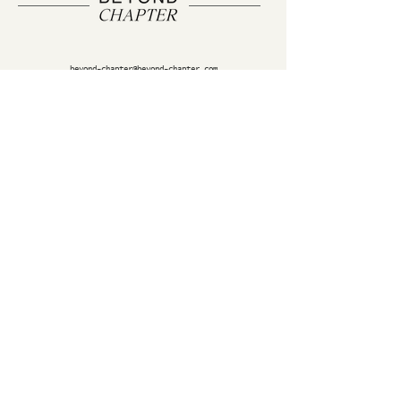
beyond-chapter@beyond-chapter.com
https://www.instagram.com/beyond_chapter/
Contact us
First name
*
Last name
Email
*
Write a message