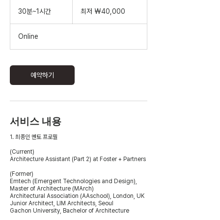
최
저
30분~1시간
3
최저 ₩40,000
40,000
0
대
한
분
Online
민
~
국
1
원
시
예약하기
서비스 내용
1. 최종인 멘토 프로필
(Current)
Architecture Assistant (Part 2) at Foster + Partners
(Former)
Emtech (Emergent Technologies and Design),
Master of Architecture (MArch)
Architectural Association (AAschool), London, UK
Junior Architect, LIM Architects, Seoul
Gachon University, Bachelor of Architecture