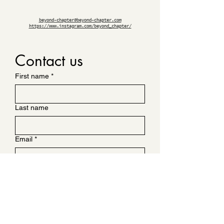
beyond-chapter@beyond-chapter.com
https://www.instagram.com/beyond_chapter/
Contact us
First name
*
Last name
Email
*
Write a message