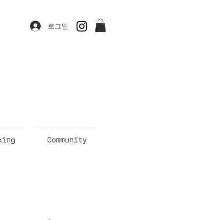
로그인
king
Community