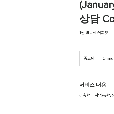
(Janu
상담 Cof
1월 비공식 커피챗
종료됨
종
Online
료
됨
서비스 내용
건축학과 취업/유학/