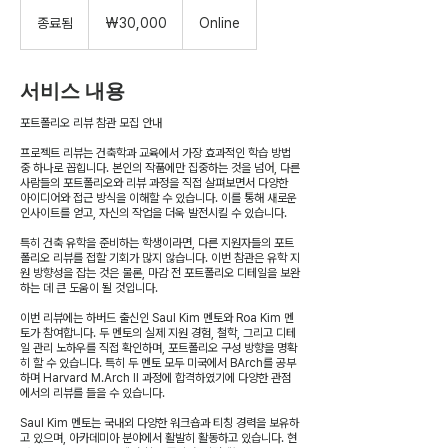
30,000
대
종료됨
종
₩30,000
Online
한
료
민
국
됨
원
서비스 내용
포트폴리오 리뷰 참관 모집 안내
프로젝트 리뷰는 건축학과 교육에서 가장 효과적인 학습 방법
중 하나로 꼽힙니다. 본인의 작품에만 집중하는 것을 넘어, 다른
사람들의 포트폴리오와 리뷰 과정을 직접 살펴보면서 다양한
아이디어와 접근 방식을 이해할 수 있습니다. 이를 통해 새로운
인사이트를 얻고, 자신의 작업을 더욱 발전시킬 수 있습니다.
특히 건축 유학을 준비하는 학생이라면, 다른 지원자들의 포트
폴리오 리뷰를 접할 기회가 많지 않습니다. 이번 참관은 유학 지
원 방향성을 잡는 것은 물론, 마감 전 포트폴리오 디테일을 보완
하는 데 큰 도움이 될 것입니다.
이번 리뷰에는 하버드 출신인 Saul Kim 멘토와 Roa Kim 멘
토가 참여합니다. 두 멘토의 실제 지원 경험, 철학, 그리고 디테
일 관리 노하우를 직접 확인하며, 포트폴리오 구성 방향을 명확
히 할 수 있습니다. 특히 두 멘토 모두 미국에서 BArch를 공부
하며 Harvard M.Arch II 과정에 합격하였기에 다양한 관점
에서의 리뷰를 들을 수 있습니다.
Saul Kim 멘토는 국내외 다양한 워크숍과 티칭 경력을 보유하
고 있으며, 아카데미아 분야에서 활발히 활동하고 있습니다. 현