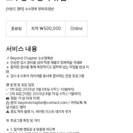
[비욘드 챕터] 소수정예 영국/유럽반
최
저
종료됨
종
최저 ₩500,000
Online
500,000
료
대
한
됨
민
서비스 내용
국
원
📌 Beyond Chapter 소수정예반
🔹 단순한 입시 준비를 넘어 학생 개별의 잠재력을 극대화
🔹 철저한 준비를 통해 독창적이고 설득력 있는 작업물 완성 지
원
🔹 입시 & 이후의 커리어를 동시에 준비하는 전문 프로그램
📆 운영 및 모집 일정
✅ 1차 모집: 2025년 3월 08일 시작 (~12월까지)
✅ 2차 모집 [미정]: 2025년 8월 15일 시작 (~1월까지)
👥 정원: 각 반 최대 10명
📩 문의: beyondchapter@contact.com / 카카오톡 채
널 비욘드 챕터
⚠️ 중도 하차 발생 시, 웨이팅 리스트 대기자 추가
🎯 프로그램 특징 및 가치
🔹 1. 밀착형 멘토링 & 맞춤형 피드백