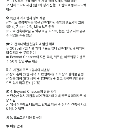
📌 1:1 & 소수 그룹 세션 → 개별 강점 & 개성 심화 발전
📌 단체 크리틱 세션 (월 1회 정기 진행) → 멘토 & 동료 피드백
제공
🛠️ 특급 케어 & 현지 정보 제공
✅하버드,콜럼비아 등 명문 건축대학원 졸업생 멘토와의 그룹
채팅방, Zoom 미팅, Miro 보드 운영
✅ 미국 건축대학원 및 학부 리딩 리스트, 논문, 연구 자료 공유
→ 작업물 수준 향상
🎓 2. 건축대학원 설명회 & 할인 혜택
💡 2025년 7월 서울 개최 비욘드 챕터 건축대학원 & 해외취
업 설명회 → 무료 참여
🎟️ Beyond Chapter의 모든 렉처, 워크숍, 네트워킹 이벤트
→ 50% 할인 쿠폰 제공
⏳ 3. 시간제 프로그램과의 차별성
✅ 장기 준비 (3월 시작 → 12월까지) → 최상의 결과물 완성
✅ 집중 과정 (8월 시작 → 1월까지) → 짧고 강력한 커리큘럼
으로 입시 마감 준비 [미정]
🌍 4. Beyond Chapter의 접근 방식
📌 단순한 입시 지원을 넘어 건축계의 미래 멘토 & 협력자로 성
장 지원
📌 입시 이후에도 네트워크 & 자료 제공 → 장기적 건축적 사고
& 커리어 발전
💰 5. 프로그램 비용 & 구성
💲 비용 안내