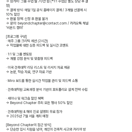
→ 참가비: 그룹 수업 월 70만 원 (*1:1 수업은 별도 상담 후 결
정)
→ 결제 방식: 매달 1일 공식 홈페이지 결제 / 3개월 선결제 시
10% 할인
→ 환불 정책: 신청 후 환불 불가
→ 문의: beyondchapter@contact.com / 카카오톡 채널
'비욘드 챕터'
[프로그램 구성]
∙ 매주 그룹 크리틱 세션 (2시간)
→ 작업물에 대한 심층 피드백 및 실시간 코멘트
∙ 1:1 및 그룹 멘토링
→ 개별 강점 분석 및 맞춤형 피드백
∙ 미국 건축대학 리딩 리스트 및 리서치 자료 제공
→ 논문, 학습 자료, 연구 자료 기반
∙ Miro 보드를 통한 실시간 작업물 관리 및 피드백 소통
∙ 건축대학원 교육과정 분석 기반의 포트폴리오 설계 전략 수립
∙ 세미나 및 워크숍 할인 혜택
→ Beyond Chapter 주최 모든 행사 50% 할인
∙ 건축대학원 & 해외 진로 설명회 무료 참가
→ 2025년 7월 서울 개최 예정
[Beyond Chapter의 접근 방식]
→ 단순한 입시 지원을 넘어, 개인의 건축적 사고와 커리어 방