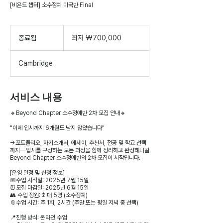
[비욘드 챕터] 소수정예 미국반 Final
최
저
종료됨
종
최저 ₩700,000
700,000
료
대
한
됨
Cambridge
민
국
원
서비스 내용
🔸Beyond Chapter 소수정예반 2차 모집 안내🔸
"이제 입시까지 6개월도 남지 않았습니다"
→포트폴리오, 자기소개서, 에세이, 추천서, 전공 및 학교 선택
까지—입시를 구성하는 모든 과정을 함께 정리하고 완성해나갈
Beyond Chapter 소수정예반의 2차 모집이 시작됩니다.
[운영 일정 및 신청 정보]
📅수업 시작일: 2025년 7월 15일
⏰모집 마감일: 2025년 6월 15일
👥 수업 정원: 최대 5명 (소수정예)
📎수업 시간: 주 1회, 2시간 (주말 또는 평일 저녁 중 선택)
📍진행 방식: 온라인 수업