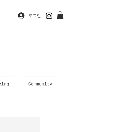
로그인
king
Community