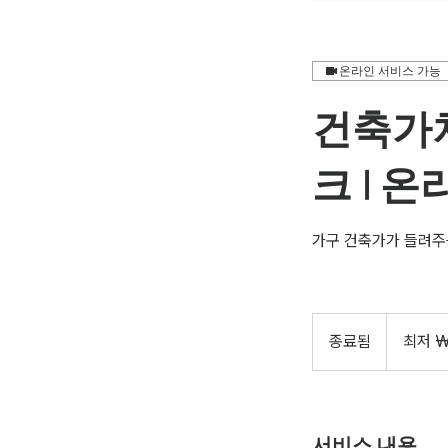
온라인 서비스 가능
건축가처
크 | 
가구 건축가가 들려주
최
저
종료됨
종
최저 ₩
18,000
대
료
한
됨
민
국
원
서비스 내용