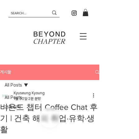
게시물
All Posts
Kyuseung Kyoung
All Posts
1월 30일
2분 분량
비욘드 챕터 Coffee Chat 후
건축 유학
기 | 건축 해외 취업·유학·생
활